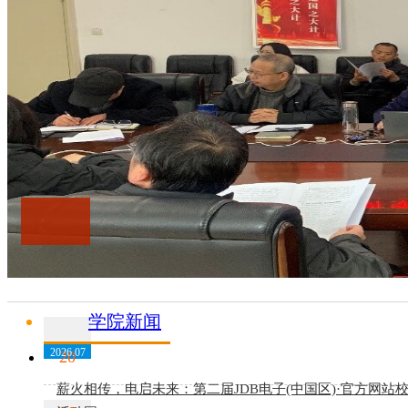
学院新闻
2026.07
20
薪火相传，电启未来：第二届JDB电子(中国区)·官方网站