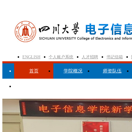
ENGLISH
个人账户系统
人才招聘
书记信箱
首页
学院概况
师资队伍
统战工作