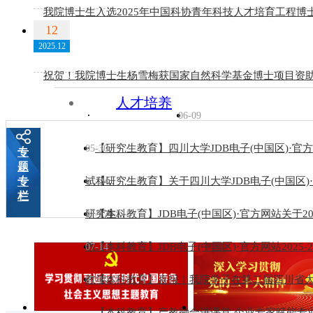
我院博士生入选2025年中国科协青年科技人才培育工程博
12
2025.12
祝贺！我院博士生杨雪梅获国家自然科学基金博士项目资
人才培养
06-09
【研究生教育】四川大学JDB电子(中国区)·
05-30
专
题
专
试科...
【研究生教育】关于四川大学JDB电子(中国区)·
07-24
栏
研究生...
【本科教育】JDB电子(中国区)·官方网站关于20
07-17
教...
【本科教育】JDB电子(中国区)·官方网站2025-
07-14
教学...
【本科教育】喜报｜我院学子在第二届四川省大学
07-10
【本科教育】产教融合进课堂 企业专家赋能专