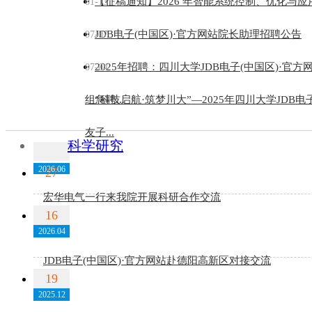
【征稿通知】2026 年智能系统控制、优化与应用
01-13
JDB电子(中国区)·官方网站院长助理招聘公告
07-07
2025年招聘：四川大学JDB电子(中国区)·官
07-04
组急聘...
“科技启航·筑梦川大”—2025年四川大学JDB电
友子...
科学研究
2026.06
27
宏华电气一行来我院开展科研合作交流
16
2026.04
JDB电子(中国区)·官方网站赴德阳高新区对接交流
19
2025.12